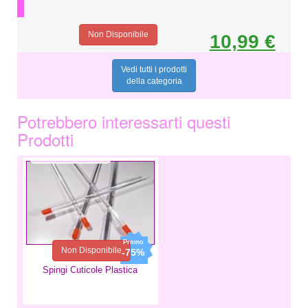
Non Disponibile
10,99 €
Vedi tutti i prodotti
della categoria
Potrebbero interessarti questi
Prodotti
1,50 €
0,37 €
Non Disponibile
-75%
Spingi Cuticole Plastica
12,99 €