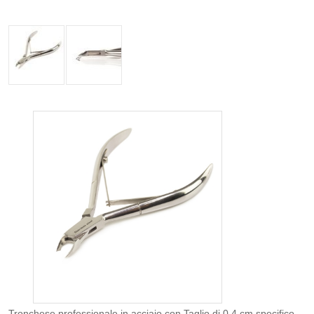
Tronchese professionale in acciaio con Taglio di 0,4 cm specifico