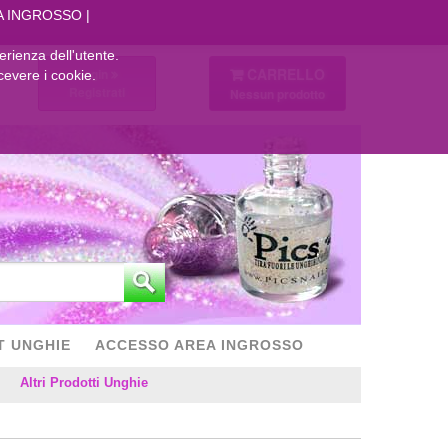
A INGROSSO
perienza dell'utente.
CARRELLO
Login
cevere i cookie.
Registrati
Nessun prodotto
T UNGHIE
ACCESSO AREA INGROSSO
Altri Prodotti Unghie