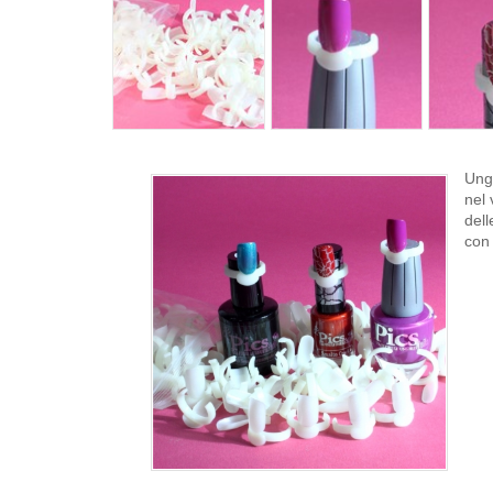
Ungh
nel 
dell
con 