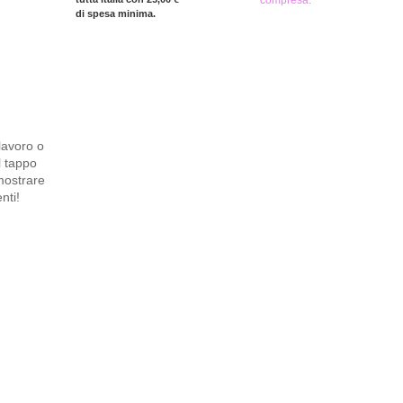
compresa.
di spesa minima.
lavoro o
l tappo
 mostrare
nti!