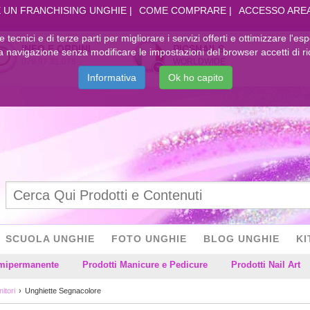
 UN FRANCHISING UNGHIE
COME COMPRARE
ACCESSO ARE
kie tecnici e di terze parti per migliorare i servizi offerti e ottimizzare l'es
INFO E ORDINI
PICSNAILS
navigazione senza modificare le impostazioni del browser accetti di ri
079.97.31.078
WORLDWIDE
Informativa
Ok ho capito
SCUOLA UNGHIE
FOTO UNGHIE
BLOG UNGHIE
KI
emipermanente
Prodotti Manicure e Pedicure
Prodotti Nail Art
itori
Unghiette Segnacolore