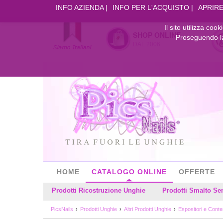
INFO AZIENDA
INFO PER L'ACQUISTO
APRIRE
Il sito utilizza coo
SHOP ONLINE
Proseguendo la 
DAL 2006
HOME
CATALOGO ONLINE
OFFERTE
Prodotti Ricostruzione Unghie
Prodotti Smalto S
PicsNails
Prodotti Unghie
Altri Prodotti Unghie
Espositori e Conten