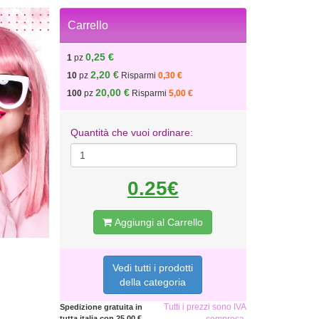
Carrello
0,25 €
1
pz
2,20 €
10
pz
Risparmi
0,30 €
20,00 €
100
pz
Risparmi
5,00 €
Quantità che vuoi ordinare:
0.25€
Aggiungi al Carrello
Vedi tutti i prodotti
della categoria
Tutti i prezzi sono IVA
Spedizione gratuita in
tutta italia con 25,00 €