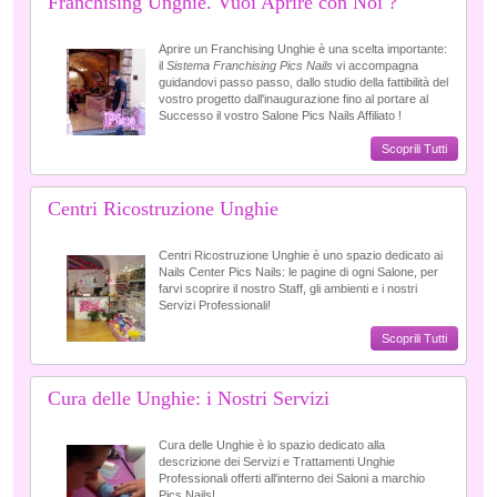
Franchising Unghie. Vuoi Aprire con Noi ?
Aprire un Franchising Unghie è una scelta importante:
il
Sistema Franchising Pics Nails
vi accompagna
guidandovi passo passo, dallo studio della fattibilità del
vostro progetto dall'inaugurazione fino al portare al
Successo il vostro Salone Pics Nails Affiliato !
Scoprili Tutti
Centri Ricostruzione Unghie
Centri Ricostruzione Unghie è uno spazio dedicato ai
Nails Center Pics Nails: le pagine di ogni Salone, per
farvi scoprire il nostro Staff, gli ambienti e i nostri
Servizi Professionali!
Scoprili Tutti
Cura delle Unghie: i Nostri Servizi
Cura delle Unghie è lo spazio dedicato alla
descrizione dei Servizi e Trattamenti Unghie
Professionali offerti all'interno dei Saloni a marchio
Pics Nails!