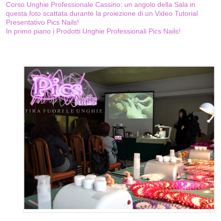
Corso Unghie Professionale Cassino: un angolo della Sala in
questa foto scattata durante la proiezione di un Video Tutorial
Presentativo Pics Nails!
In primo piano i Prodotti Unghie Professionali Pics Nails!