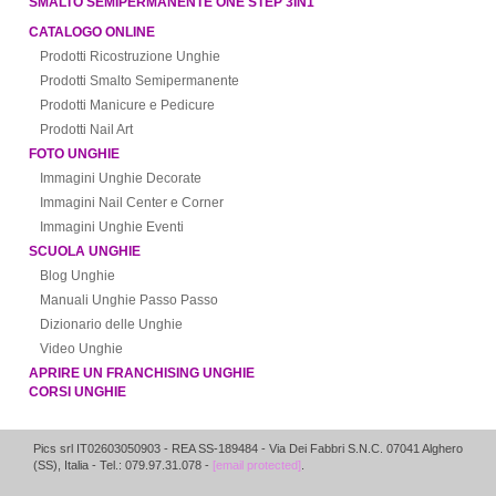
SMALTO SEMIPERMANENTE ONE STEP 3IN1
CATALOGO ONLINE
Prodotti Ricostruzione Unghie
Prodotti Smalto Semipermanente
Prodotti Manicure e Pedicure
Prodotti Nail Art
FOTO UNGHIE
Immagini Unghie Decorate
Immagini Nail Center e Corner
Immagini Unghie Eventi
SCUOLA UNGHIE
Blog Unghie
Manuali Unghie Passo Passo
Dizionario delle Unghie
Video Unghie
APRIRE UN FRANCHISING UNGHIE
CORSI UNGHIE
Pics srl IT02603050903
- REA SS-189484 -
Via Dei Fabbri S.N.C.
07041
Alghero
(
SS
),
Italia
- Tel.: 079.97.31.078 -
[email protected]
.