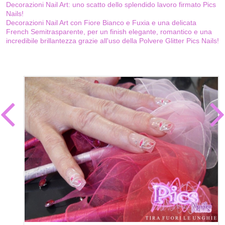
Decorazioni Nail Art: uno scatto dello splendido lavoro firmato Pics
Nails!
Decorazioni Nail Art con Fiore Bianco e Fuxia e una delicata
French Semitrasparente, per un finish elegante, romantico e una
incredibile brillantezza grazie all'uso della Polvere Glitter Pics Nails!