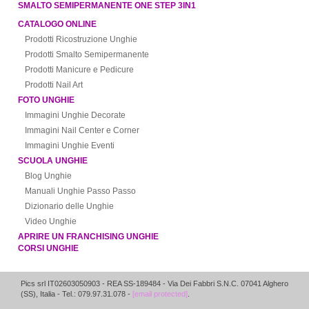
SMALTO SEMIPERMANENTE ONE STEP 3IN1
CATALOGO ONLINE
Prodotti Ricostruzione Unghie
Prodotti Smalto Semipermanente
Prodotti Manicure e Pedicure
Prodotti Nail Art
FOTO UNGHIE
Immagini Unghie Decorate
Immagini Nail Center e Corner
Immagini Unghie Eventi
SCUOLA UNGHIE
Blog Unghie
Manuali Unghie Passo Passo
Dizionario delle Unghie
Video Unghie
APRIRE UN FRANCHISING UNGHIE
CORSI UNGHIE
Pics srl IT02603050903
- REA SS-189484 -
Via Dei Fabbri S.N.C.
07041
Alghero
(
SS
),
Italia
- Tel.: 079.97.31.078 -
[email protected]
.