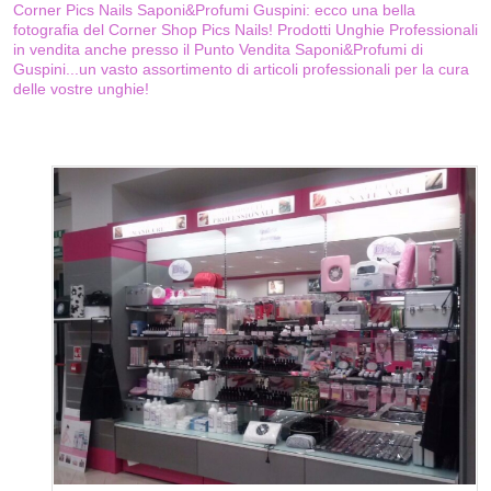
Corner Pics Nails Saponi&Profumi Guspini: ecco una bella
fotografia del Corner Shop Pics Nails! Prodotti Unghie Professionali
in vendita anche presso il Punto Vendita Saponi&Profumi di
Guspini...un vasto assortimento di articoli professionali per la cura
delle vostre unghie!